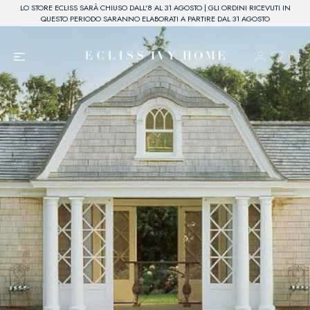
LO STORE ECLISS SARÀ CHIUSO DALL'8 AL 31 AGOSTO | GLI ORDINI RICEVUTI IN
QUESTO PERIODO SARANNO ELABORATI A PARTIRE DAL 31 AGOSTO