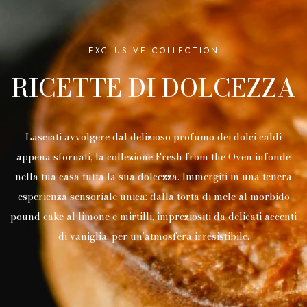
EXCLUSIVE COLLECTION
RICETTE DI DOLCEZZA
Lasciati avvolgere dal delizioso profumo dei dolci caldi
appena sfornati, la collezione Fresh from the Oven infonde
nella tua casa tutta la sua dolcezza. Immergiti in una tenera
esperienza sensoriale unica: dalla torta di mele al morbido
pound cake al limone e mirtilli, impreziositi da delicati accenti
di vaniglia, per un’atmosfera irresistibile.