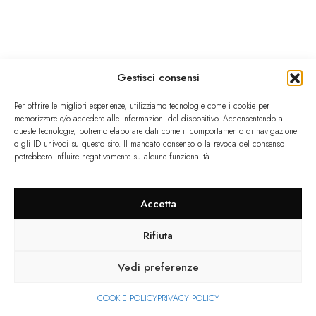
Gestisci consensi
Per offrire le migliori esperienze, utilizziamo tecnologie come i cookie per
memorizzare e/o accedere alle informazioni del dispositivo. Acconsentendo a
queste tecnologie, potremo elaborare dati come il comportamento di navigazione
o gli ID univoci su questo sito. Il mancato consenso o la revoca del consenso
potrebbero influire negativamente su alcune funzionalità.
Accetta
Rifiuta
Vedi preferenze
COOKIE POLICY
PRIVACY POLICY