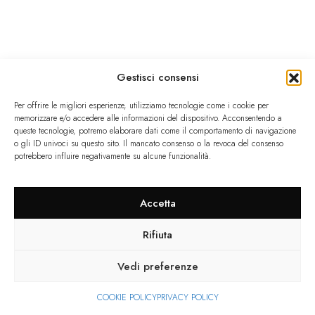
Gestisci consensi
Per offrire le migliori esperienze, utilizziamo tecnologie come i cookie per
memorizzare e/o accedere alle informazioni del dispositivo. Acconsentendo a
queste tecnologie, potremo elaborare dati come il comportamento di navigazione
o gli ID univoci su questo sito. Il mancato consenso o la revoca del consenso
potrebbero influire negativamente su alcune funzionalità.
Accetta
Rifiuta
Vedi preferenze
COOKIE POLICY
PRIVACY POLICY