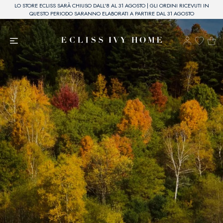
LO STORE ECLISS SARÀ CHIUSO DALL'8 AL 31 AGOSTO | GLI ORDINI RICEVUTI IN
QUESTO PERIODO SARANNO ELABORATI A PARTIRE DAL 31 AGOSTO