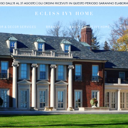
USO DALL'8 AL 31 AGOSTO | GLI ORDINI RICEVUTI IN QUESTO PERIODO SARANNO ELABORAT
OR & DECOR SERVICES
BRANDS
ABOUT ECLISS IVY HOME
STO