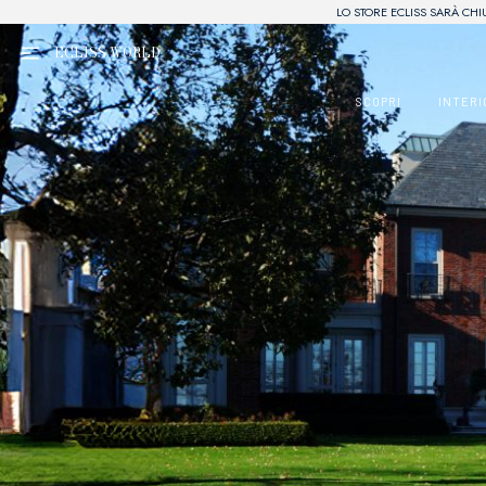
LO STORE ECLISS SARÀ CHI
ECLISS
WORLD
SCOPRI
INTERI