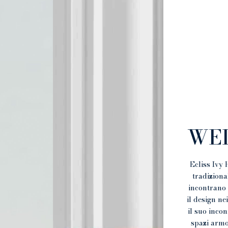
WE
Ecliss Ivy 
tradiziona
incontrano 
il design nei
il suo incon
spazi armo