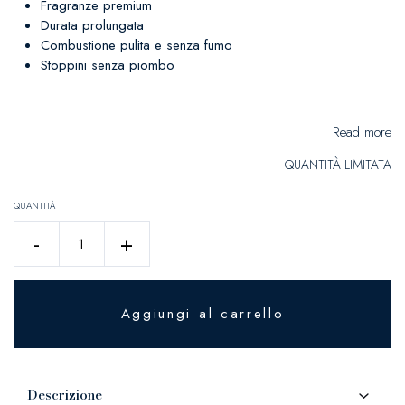
Fragranze premium
Durata prolungata
Combustione pulita e senza fumo
Stoppini senza piombo
Read more
QUANTITÀ LIMITATA
QUANTITÀ
HOT
-
+
APPLE
PIE
quantità
Aggiungi al carrello
Descrizione