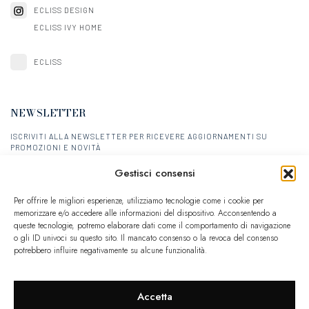
ECLISS DESIGN
ECLISS IVY HOME
ECLISS
NEWSLETTER
ISCRIVITI ALLA NEWSLETTER PER RICEVERE AGGIORNAMENTI SU
PROMOZIONI E NOVITÀ
Gestisci consensi
ISCRIVITI
Per offrire le migliori esperienze, utilizziamo tecnologie come i cookie per
memorizzare e/o accedere alle informazioni del dispositivo. Acconsentendo a
queste tecnologie, potremo elaborare dati come il comportamento di navigazione
o gli ID univoci su questo sito. Il mancato consenso o la revoca del consenso
potrebbero influire negativamente su alcune funzionalità.
e-commerce partner
Calicantus
- P. IVA 03757590272
Accetta