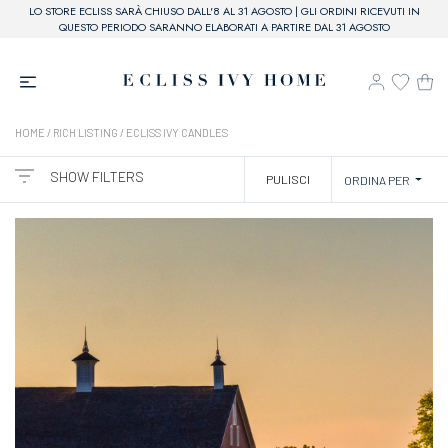
LO STORE ECLISS SARÀ CHIUSO DALL'8 AL 31 AGOSTO | GLI ORDINI RICEVUTI IN
QUESTO PERIODO SARANNO ELABORATI A PARTIRE DAL 31 AGOSTO
HOME
/ RICH LISTING / ECLISS IVY CANDLES
SHOW FILTERS
PULISCI
ORDINA PER
CATEGORIE
BRAND
ECLISS IVY CANDLE
PREZZO
20,00€ - 60,00€
61,00€ - 110,00€
COLORE