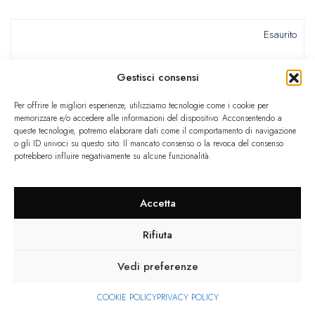
Esaurito
Gestisci consensi
Per offrire le migliori esperienze, utilizziamo tecnologie come i cookie per
memorizzare e/o accedere alle informazioni del dispositivo. Acconsentendo a
queste tecnologie, potremo elaborare dati come il comportamento di navigazione
o gli ID univoci su questo sito. Il mancato consenso o la revoca del consenso
potrebbero influire negativamente su alcune funzionalità.
Accetta
Rifiuta
Vedi preferenze
COOKIE POLICY
PRIVACY POLICY