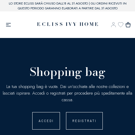
LO STORE ECLISS SARÀ CHIUSO DALL'8 AL 31 AGOSTO | GLI ORDINI RICEVUTI IN
QUESTO PERIODO SARANNO ELABORATI A PARTIRE DAL 31 AGOSTO
Shopping bag
La tua shopping bag è vuota. Dai un’occhiata alle nostre collezioni e
lasciati ispirare. Accedi o registrati per procedere più speditamente alla
cassa.
ACCEDI
REGISTRATI