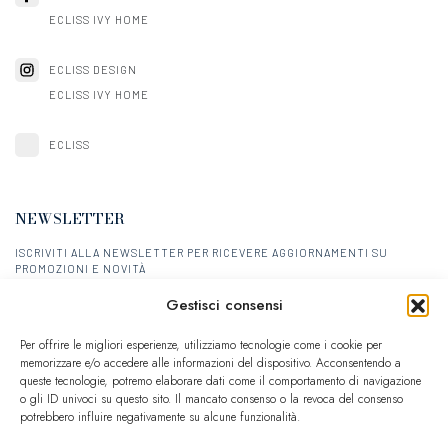
ECLISS IVY HOME
ECLISS DESIGN
ECLISS IVY HOME
ECLISS
NEWSLETTER
ISCRIVITI ALLA NEWSLETTER PER RICEVERE AGGIORNAMENTI SU
PROMOZIONI E NOVITÀ
Gestisci consensi
ISCRIVITI
Per offrire le migliori esperienze, utilizziamo tecnologie come i cookie per
memorizzare e/o accedere alle informazioni del dispositivo. Acconsentendo a
queste tecnologie, potremo elaborare dati come il comportamento di navigazione
o gli ID univoci su questo sito. Il mancato consenso o la revoca del consenso
potrebbero influire negativamente su alcune funzionalità.
e-commerce partner
Calicantus
- P. IVA 03757590272