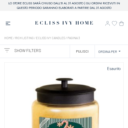
LO STORE ECLISS SARÀ CHIUSO DALL'8 AL 31 AGOSTO | GLI ORDINI RICEVUTI IN
QUESTO PERIODO SARANNO ELABORATI A PARTIRE DAL 31 AGOSTO
HOME
/ RICH LISTING /
ECLISS IVY CANDLES
/ PAGINA 3
SHOW FILTERS
PULISCI
ORDINA PER
CATEGORIE
Esaurito
BRAND
ECLISS IVY CANDLE
PREZZO
20,00€ - 60,00€
61,00€ - 110,00€
COLORE