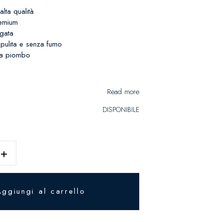
alta qualità
emium
gata
pulita e senza fumo
za piombo
Read more
DISPONIBILE
+
Aggiungi al carrello