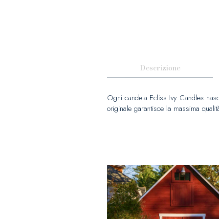
Descrizione
Ogni candela Ecliss Ivy Candles nasce
originale garantisce la massima qualità 