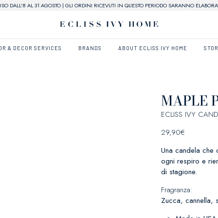
USO DALL'8 AL 31 AGOSTO | GLI ORDINI RICEVUTI IN QUESTO PERIODO SARANNO ELABORAT
OR & DECOR SERVICES
BRANDS
ABOUT ECLISS IVY HOME
STO
MAPLE 
ECLISS IVY CAND
29,90
€
Una candela che ca
ogni respiro e rie
di stagione.
Fragranza:
Zucca, cannella, 