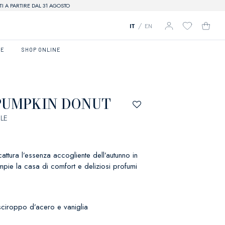
I A PARTIRE DAL 31 AGOSTO
/
IT
EN
RE
SHOP ONLINE
PUMPKIN DONUT
LE
ttura l’essenza accogliente dell’autunno in
mpie la casa di comfort e deliziosi profumi
sciroppo d’acero e vaniglia