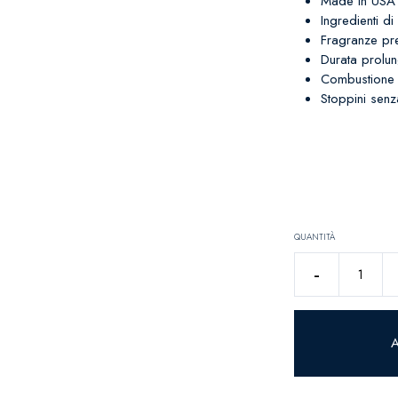
Made in USA
Ingredienti di 
Fragranze pr
Durata prolun
Combustione 
Stoppini sen
QUANTITÀ
MAPLE
-
PUMPKIN
DONUT
quantità