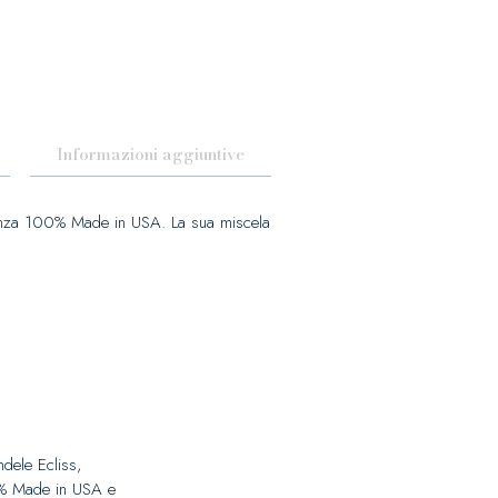
Informazioni aggiuntive
ellenza 100% Made in USA. La sua miscela
ndele Ecliss,
00% Made in USA e