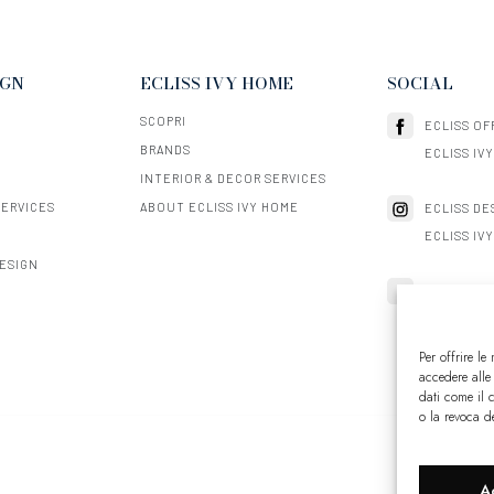
IGN
ECLISS IVY HOME
SOCIAL
SCOPRI
ECLISS OF
BRANDS
ECLISS IV
INTERIOR & DECOR SERVICES
SERVICES
ABOUT ECLISS IVY HOME
ECLISS DE
ECLISS IV
DESIGN
ECLISS
Per offrire le
accedere alle
dati come il 
o la revoca d
A