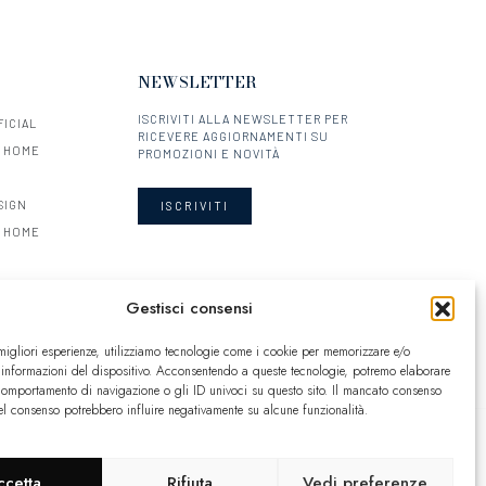
NEWSLETTER
ISCRIVITI ALLA NEWSLETTER PER
FICIAL
RICEVERE AGGIORNAMENTI SU
Y HOME
PROMOZIONI E NOVITÀ
SIGN
ISCRIVITI
Y HOME
Gestisci consensi
 migliori esperienze, utilizziamo tecnologie come i cookie per memorizzare e/o
 informazioni del dispositivo. Acconsentendo a queste tecnologie, potremo elaborare
comportamento di navigazione o gli ID univoci su questo sito. Il mancato consenso
el consenso potrebbero influire negativamente su alcune funzionalità.
ccetta
Rifiuta
Vedi preferenze