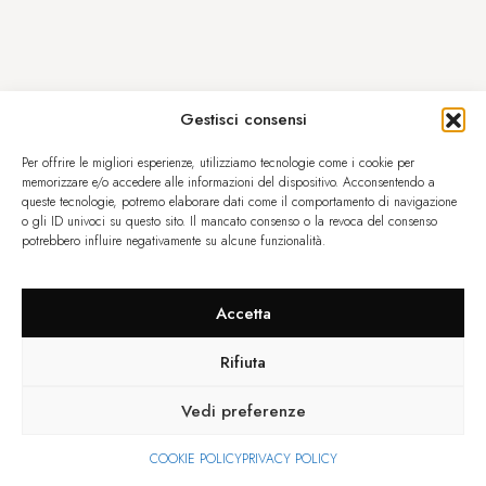
Gestisci consensi
Per offrire le migliori esperienze, utilizziamo tecnologie come i cookie per
memorizzare e/o accedere alle informazioni del dispositivo. Acconsentendo a
queste tecnologie, potremo elaborare dati come il comportamento di navigazione
o gli ID univoci su questo sito. Il mancato consenso o la revoca del consenso
potrebbero influire negativamente su alcune funzionalità.
Accetta
Rifiuta
Vedi preferenze
COOKIE POLICY
PRIVACY POLICY