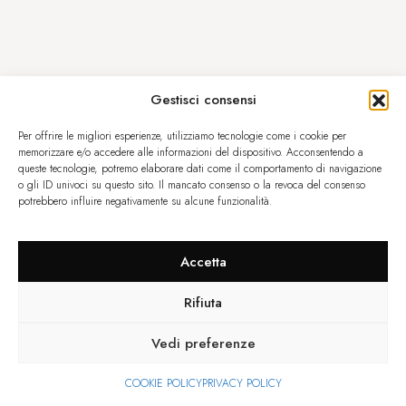
Gestisci consensi
Per offrire le migliori esperienze, utilizziamo tecnologie come i cookie per
memorizzare e/o accedere alle informazioni del dispositivo. Acconsentendo a
queste tecnologie, potremo elaborare dati come il comportamento di navigazione
o gli ID univoci su questo sito. Il mancato consenso o la revoca del consenso
potrebbero influire negativamente su alcune funzionalità.
Accetta
Rifiuta
Vedi preferenze
COOKIE POLICY
PRIVACY POLICY