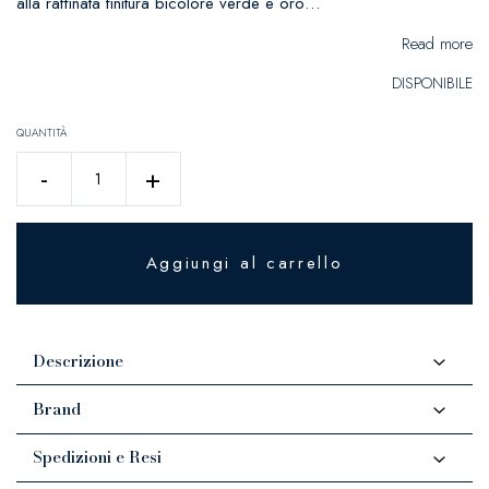
alla raffinata finitura bicolore verde e oro…
Read more
DISPONIBILE
QUANTITÀ
LANTERNA
-
+
RATTAN
VERDE
ORO
METALLO
Aggiungi al carrello
H25CM
quantità
Descrizione
Brand
Spedizioni e Resi