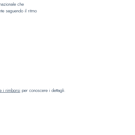
ernazionale che
nte seguendo il ritmo
 e i rimborsi
per conoscere i dettagli.