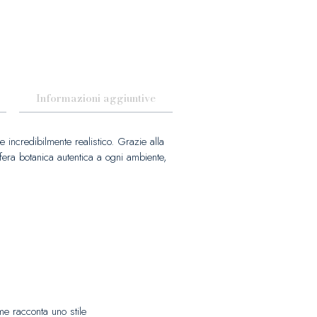
Informazioni aggiuntive
e incredibilmente realistico. Grazie alla
sfera botanica autentica a ogni ambiente,
ome racconta uno stile