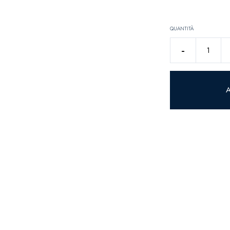
QUANTITÀ
FIORE
-
ORTENSIA
REAL
TOUCH
AZZURRO
H51
CM
quantità