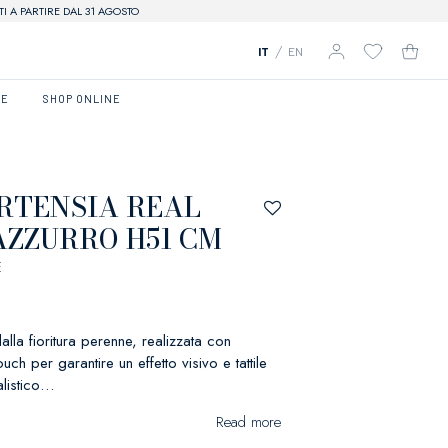
I A PARTIRE DAL 31 AGOSTO
/
IT
EN
RE
SHOP ONLINE
RTENSIA REAL
AZZURRO H51 CM
E
alla fioritura perenne, realizzata con
ch per garantire un effetto visivo e tattile
alistico…
Read more