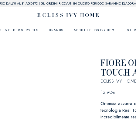
USO DALL'8 AL 31 AGOSTO | GLI ORDINI RICEVUTI IN QUESTO PERIODO SARANNO ELABORAT
OR & DECOR SERVICES
BRANDS
ABOUT ECLISS IVY HOME
STO
FIORE O
TOUCH 
ECLISS IVY HOM
12,90
€
Ortensia azzurra d
tecnologia Real Tou
incredibilmente re